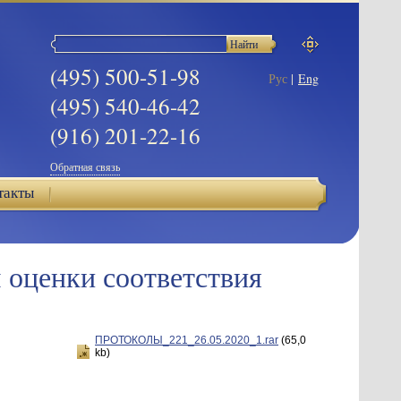
(495) 500-51-98
Рус
|
Eng
(495) 540-46-42
(916) 201-22-16
Обратная связь
такты
 оценки соответствия
ПРОТОКОЛЫ_221_26.05.2020_1.rar
(65,0
kb)