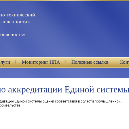
но-технический
мышленности»
опасность»
слуги
Мониторинг НПА
Полезные ссылки
Кон
по аккредитации Единой системы
едитации
Единой системы оценки соответствия в области промышленной,
троительстве.