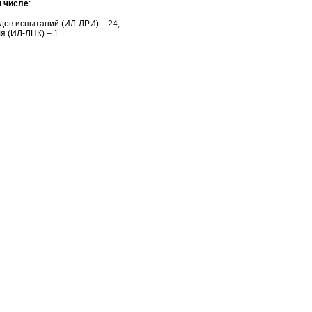
м числе
:
ов испытаний (ИЛ-ЛРИ) – 24;
 (ИЛ-ЛНК) – 1