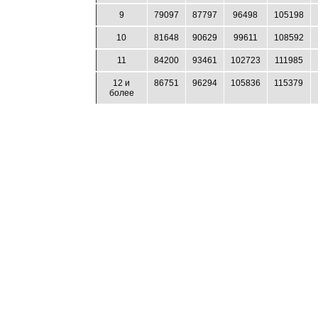
9
79097
87797
96498
105198
10
81648
90629
99611
108592
11
84200
93461
102723
111985
12 и
86751
96294
105836
115379
более