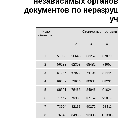
независимых органов
документов по неразру
уч
Число
Стоимость аттестации в
объектов
1
2
3
4
1
51030
56643
62257
67870
2
56133
62308
68482
74657
3
61236
67972
74708
81444
4
66339
73636
80934
88231
5
68891
76468
84046
91624
6
71442
79301
87159
95018
7
73994
82133
90272
98411
8
76545
84965
93385
101805