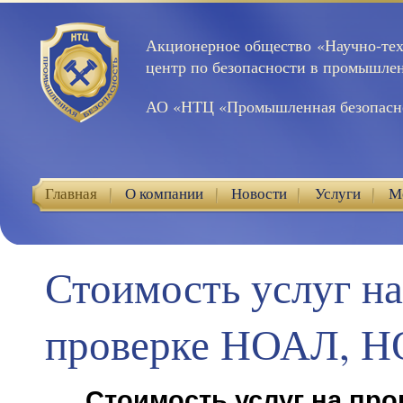
Акционерное общество «Научно-те
центр по безопасности в промышле
АО «НТЦ «Промышленная безопасн
Главная
О компании
Новости
Услуги
М
Контакты
Стоимость услуг на
проверке НОАЛ, 
Стоимость услуг на про