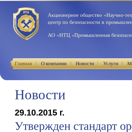
Акционерное общество «Научно-те
центр по безопасности в промышле
АО «НТЦ «Промышленная безопасн
Главная
О компании
Новости
Услуги
М
Контакты
Новости
29.10.2015 г.
Утвержден стандарт о