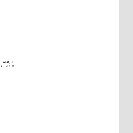
ews», и
вание с