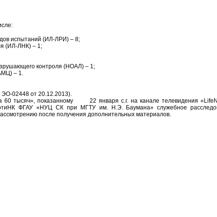
исле:
ов испытаний (ИЛ-ЛРИ) – 8;
 (ИЛ-ЛНК) – 1;
зрушающего контроля (НОАЛ) – 1;
МЦ) – 1.
ЭО-02448 от 20.12.2013).
а 60 тысяч», показанному 22 января с.г. на канале телевидения «LifeN
ртиНК ФГАУ «НУЦ СК при МГТУ им. Н.Э. Баумана» служебное расследо
рассмотрению после получения дополнительных материалов.