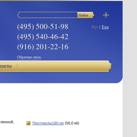
(495) 500-51-98
Рус
|
Eng
(495) 540-46-42
(916) 201-22-16
Обратная связь
такты
ленной,
Протоколы180.rar
(56,0 кб)