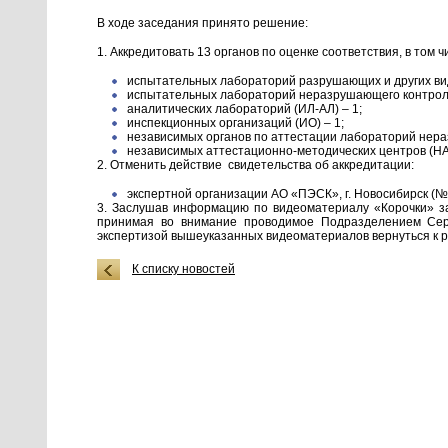
В ходе заседания принято решение:
1. Аккредитовать 13 органов по оценке соответствия, в том ч
испытательных лабораторий разрушающих и других вид
испытательных лабораторий неразрушающего контроля
аналитических лабораторий (ИЛ-АЛ) – 1;
инспекционных организаций (ИО) – 1;
независимых органов по аттестации лабораторий нера
независимых аттестационно-методических центров (НА
2. Отменить действие свидетельства об аккредитации:
экспертной организации АО «ПЭСК», г. Новосибирск (№ 
3. Заслушав информацию по видеоматериалу «Корочки» з
принимая во внимание проводимое Подразделением Се
экспертизой вышеуказанных видеоматериалов вернуться к 
К списку новостей