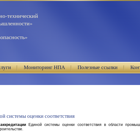
но-технический
мышленности»
опасность»
слуги
Мониторинг НПА
Полезные ссылки
Кон
ой системы оценки соответствия
 аккредитации
Единой системы оценки соответствия в области промыш
троительстве.