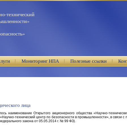
но-технический
мышленности»
опасность»
слуги
Мониторинг НПА
Полезные ссылки
Кон
ического лица
нилось наименование Открытого акционерного общества «Научно-техничес
Научно-технический центр по безопасности в промышленности», в связи с 
едерального закона от 05.05.2014 г. № 99 ФЗ).