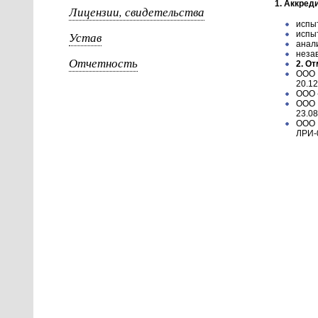
1. Аккред
Лицензии, свидетельства
испы
Устав
испы
анали
неза
Отчетность
2. О
ООО 
20.12
ООО 
ООО 
23.08
ООО 
ЛРИ-0