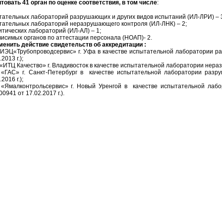
итовать 41 орган по оценке соответствия, в том числе
:
тательных лабораторий разрушающих и других видов испытаний (ИЛ-ЛРИ) – 
тательных лабораторий неразрушающего контроля (ИЛ-ЛНК) – 2;
тических лабораторий (ИЛ-АЛ) – 1;
висимых органов по аттестации персонала (НОАП)- 2.
тменить действие свидетельств об аккредитации :
ИЭЦ«Трубопроводсервис» г. Уфа в качестве испытательной лаборатории р
.2013 г.);
«ИТЦ Качество» г. Владивосток в качестве испытательной лаборатории нераз
«ГАС» г. Санкт-Петербург в качестве испытательной лаборатории раз
.2016 г.);
«Ямалконтрольсервис» г.
Новый Уренгой в качестве испытательной лаб
0941 от 17.02.2017 г.).