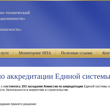
но-технический
мышленности»
опасность»
слуги
Мониторинг НПА
Полезные ссылки
Кон
по аккредитации Единой системы
8 г. состоялось 203 заседание Комиссии по аккредитации
Единой системы о
ти, безопасности в энергетике и строительстве.
седания принято решение: