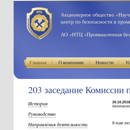
Акционерное общество «Науч
центр по безопасности в про
АО «НТЦ «Промышленная без
Главная
О компании
Новости
У
203 заседание Комиссии 
История
26.10.201
безопаснос
Руководство
Направления деятельности
В ходе за