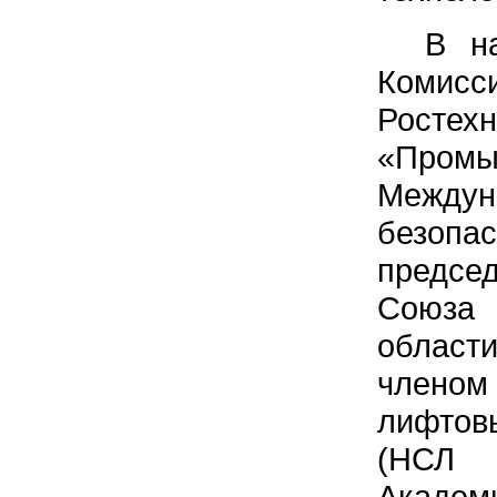
В наст
Комис
Ростех
«Про
Междун
безопа
предсе
Союза 
област
члено
лифтов
(НСЛ 
Академ