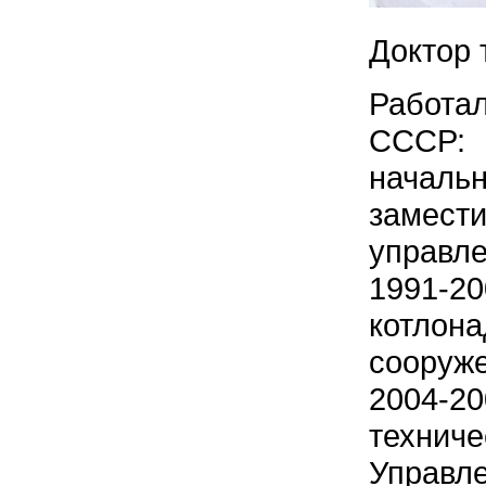
Доктор 
Работал
СССР:
начал
замес
управл
1991-
котлон
сооруж
2004-
техни
Управле