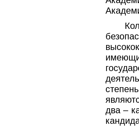
Академи
Колле
безо
высоко
имею
госуда
деятель
степен
являют
два – к
кандида