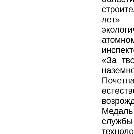
строит
лет»
эколог
атомном
инспект
«За тв
наземн
Почетн
естест
возрож
Медаль
служ
техноло