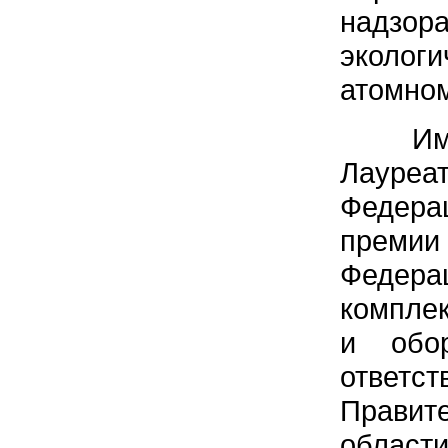
надзо
эколог
атомном
Имеет
Лауреа
Федерац
преми
Федера
компле
и обор
ответст
Правит
облас