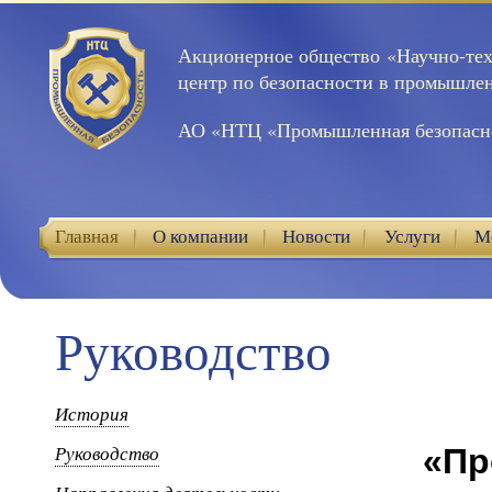
Акционерное общество «Научно-те
центр по безопасности в промышле
АО «НТЦ «Промышленная безопасн
Главная
О компании
Новости
Услуги
М
Контакты
Руководство
История
Руководство
«Пр