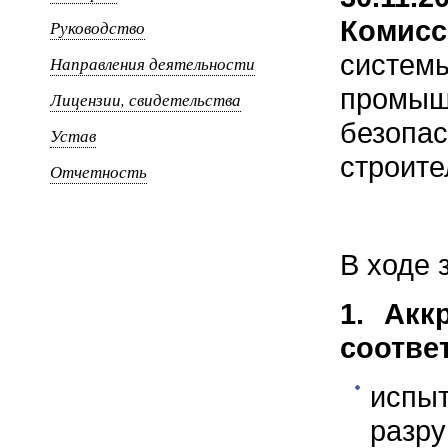
Комис
Руководство
систем
Направления деятельности
пром
Лицензии, свидетельства
безопас
Устав
строите
Отчетность
В ходе 
1. Акк
соответ
исп
разр