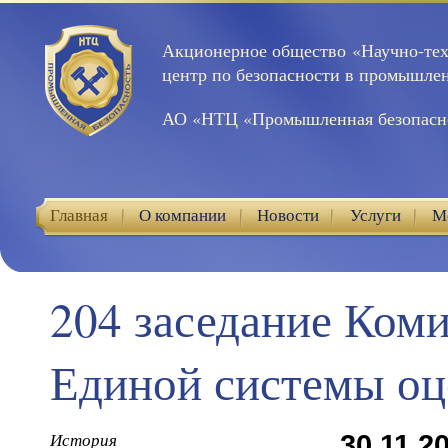
Акционерное общество «Научно-те
центр по безопасности в промышле
АО «НТЦ «Промышленная безопасн
Главная
О компании
Новости
Услуги
М
Контакты
204 заседание Ком
Единой системы оц
История
30.11.