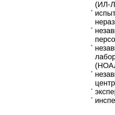
(ИЛ-Л
исп
нераз
неза
персо
неза
лабо
(НОАЛ
незав
центр
экспе
инспе