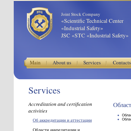
Joint Stock Company
«Scientific Technical Center
«Industrial Safety»
JSC «STC «Industrial Safety»
Main
About us
Services
Contacts
Services
Accreditation and certification
Област
activities
Обла
Об аккредитации и аттестации
Обла
Области аккредитации и