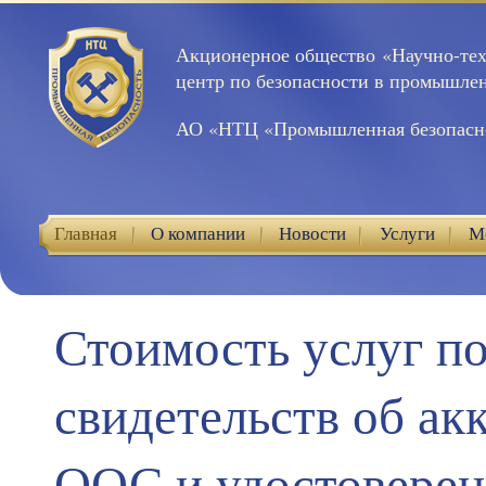
Акционерное общество «Научно-те
центр по безопасности в промышле
АО «НТЦ «Промышленная безопасн
Главная
О компании
Новости
Услуги
М
Контакты
Стоимость услуг п
свидетельств об ак
ООС и удостоверен