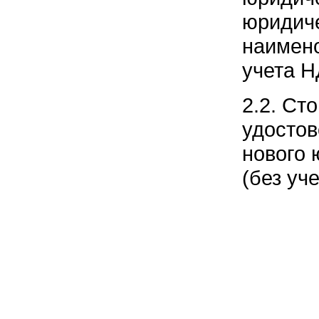
юридиче
наимено
учета 
2.2. Ст
удостов
нового 
(без уч