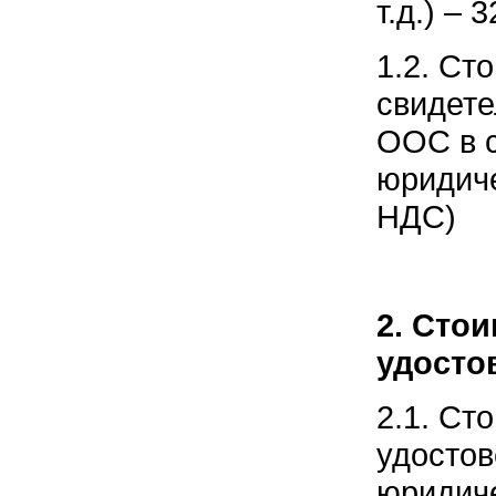
т.д.) – 
1.2. Ст
свидете
ООС в с
юридиче
НДС)
2. Сто
удосто
2.1. Ст
удостов
юридиче