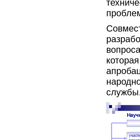
техни
проблем
Совмес
разра
вопрос
котора
апроб
народн
службы