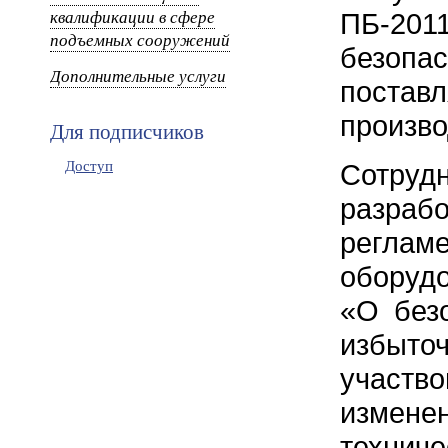
квалификации в сфере
ПБ-20
подъемных сооружений
безопас
Дополнительные услуги
пост
произво
Для подписчиков
Доступ
Сотруд
разраб
реглам
оборуд
«О без
избыт
участво
измен
технич