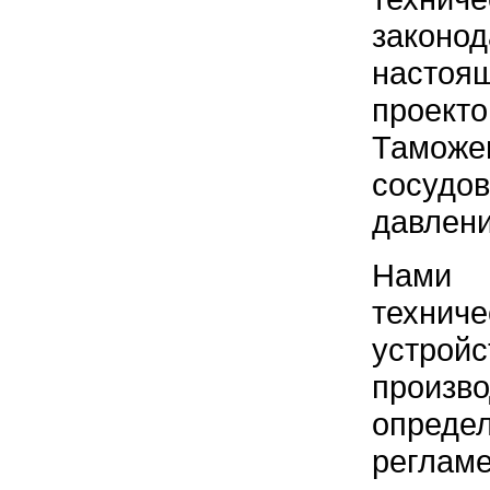
законод
настоя
проек
Тамож
сосудо
давлен
Нами р
технич
устро
произв
опреде
регламе