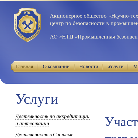
Акционерное общество «Научно-те
центр по безопасности в промышле
АО «НТЦ «Промышленная безопасн
Главная
О компании
Новости
Услуги
М
Контакты
Услуги
Деятельность по аккредитации
Участ
и аттестации
Деятельность в Системе