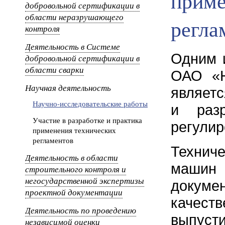
приме
добровольной сертификации в
области неразрушающего
регла
контроля
Деятельность в Системе
Одним 
добровольной сертификации в
области сварки
ОАО «Н
Научная деятельность
являетс
Научно-исследовательские работы
и разр
Участие в разработке и практика
регулир
применения технических
регламентов
Технич
Деятельность в области
машин 
строительного контроля и
негосударственной экспертизы
докуме
проектной документации
качест
Деятельность по проведению
выпуст
независимой оценки