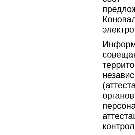
предло
Конов
электро
Информ
совеща
террит
незави
(аттес
органо
персо
аттест
контрол