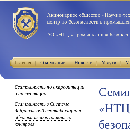
Акционерное общество «Научно-те
центр по безопасности в промышле
АО «НТЦ «Промышленная безопасн
Главная
О компании
Новости
Услуги
М
Контакты
Деятельность по аккредитации
Семин
и аттестации
«НТЦ
Деятельность в Системе
добровольной сертификации в
области неразрушающего
безоп
контроля