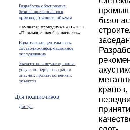
систем
Разработка обоснования
пром
безопасности опасного
производственного объекта
безопас
Семинары, проводимые АО «НТЦ
строи
«Промышленная безопасность»
заседа
Издательская деятельность,
справочно-информационное
Разра
обслуживание
реком
Экспертно-консультационные
акуст
услуги по перерегистрации
опасных производственных
металл
объектов
крано
Для подписчиков
передв
Доступ
принят
качеств
соот-