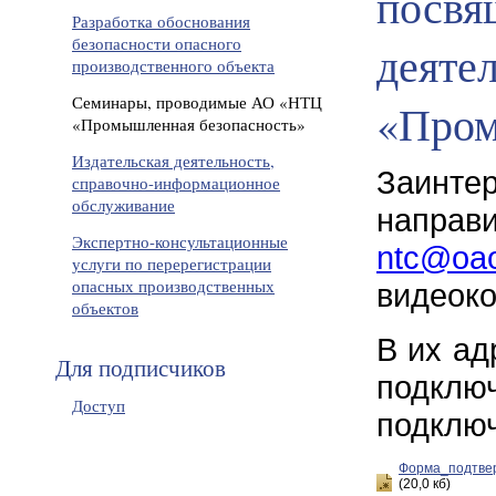
посвя
Разработка обоснования
безопасности опасного
деяте
производственного объекта
Семинары, проводимые АО «НТЦ
«Пром
«Промышленная безопасность»
Издательская деятельность,
Заинте
справочно-информационное
обслуживание
напра
Экспертно-консультационные
ntc@oao
услуги по перерегистрации
опасных производственных
видеок
объектов
В их ад
Для подписчиков
подклю
Доступ
подключ
Форма_подтве
(20,0 кб)