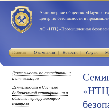
Акционерное общество «Научно-те
центр по безопасности в промышле
АО «НТЦ «Промышленная безопасн
Главная
О компании
Новости
Услуги
М
Контакты
Деятельность по аккредитации
Семин
и аттестации
«НТЦ
Деятельность в Системе
добровольной сертификации в
области неразрушающего
безоп
контроля